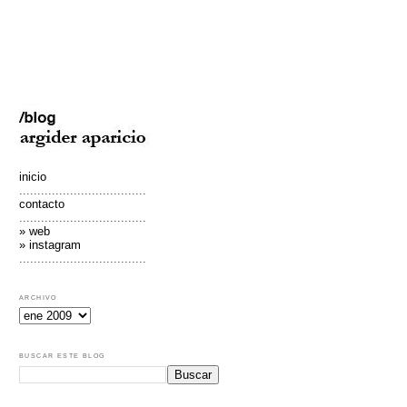
inicio
...................................
contacto
...................................
» web
» instagram
...................................
ARCHIVO
BUSCAR ESTE BLOG