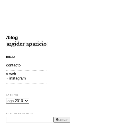
inicio
...................................
contacto
...................................
» web
» instagram
...................................
ARCHIVO
BUSCAR ESTE BLOG