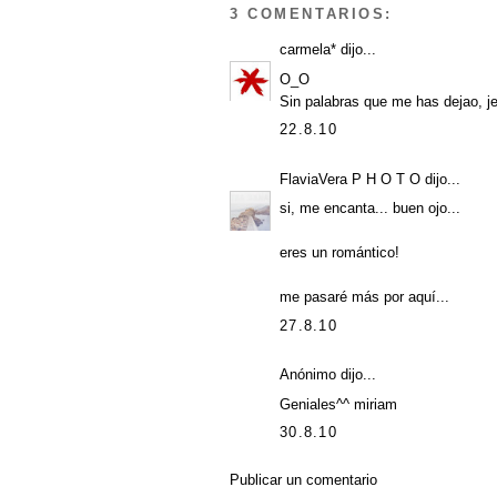
3 COMENTARIOS:
carmela*
dijo...
O_O
Sin palabras que me has dejao, je
22.8.10
FlaviaVera P H O T O
dijo...
si, me encanta... buen ojo...
eres un romántico!
me pasaré más por aquí...
27.8.10
Anónimo dijo...
Geniales^^ miriam
30.8.10
Publicar un comentario